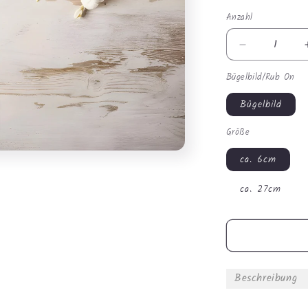
Anzahl
Anzahl
Verringere
die
Bügelbild/Rub On
Menge
für
Bügelbild
Bügelbild
-
Größe
Winter
Reh
ca. 6cm
#0947
ca. 27cm
Beschreibung