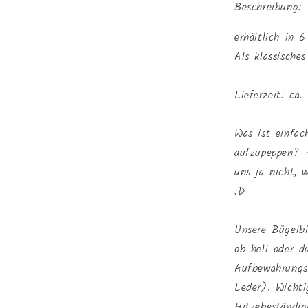
Beschreibung:
erhältlich in 
Als klassische
Lieferzeit: ca
Was ist einfac
aufzupeppen? 
uns ja nicht, w
:D
Unsere Bügelbi
ob hell oder d
Aufbewahrungs
Leder). Wichti
Hitzebeständig