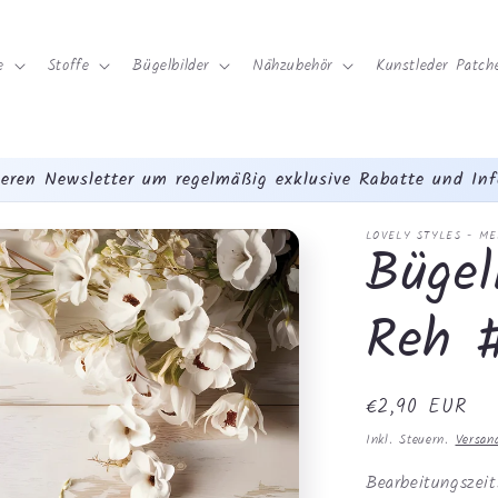
e
Stoffe
Bügelbilder
Nähzubehör
Kunstleder Patche
eren Newsletter um regelmäßig exklusive Rabatte und Inf
LOVELY STYLES - M
Bügel
Reh 
Normaler
€2,90 EUR
Preis
Inkl. Steuern.
Versan
Bearbeitungszei