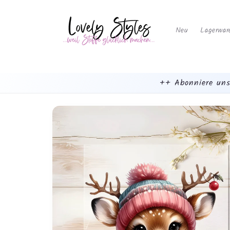
Weiter
zum
Inhalt
Neu
Lagerwar
++ Abonniere uns
mehr
dazu...