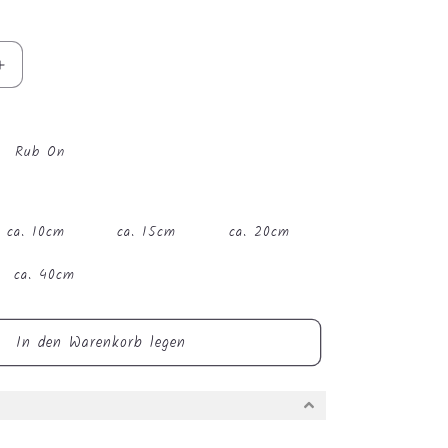
Erhöhe
die
Menge
für
Rub On
Bügelbild
-
Winter
Reh
ca. 10cm
ca. 15cm
ca. 20cm
#0947
ca. 40cm
In den Warenkorb legen