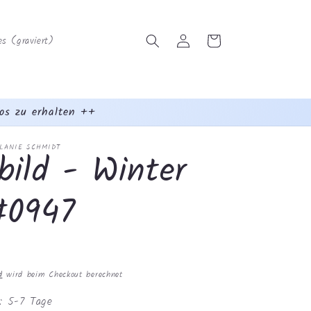
Einloggen
Warenkorb
s (graviert)
os zu erhalten ++
ELANIE SCHMIDT
bild - Winter
#0947
d
wird beim Checkout berechnet
t: 5-7 Tage