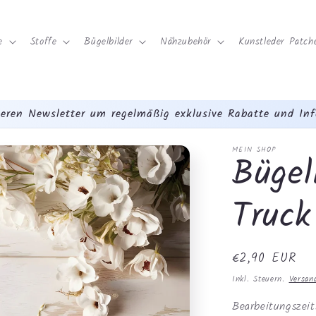
e
Stoffe
Bügelbilder
Nähzubehör
Kunstleder Patche
eren Newsletter um regelmäßig exklusive Rabatte und Inf
MEIN SHOP
Bügel
Truc
Normaler
€2,90 EUR
Preis
Inkl. Steuern.
Versan
Bearbeitungszei