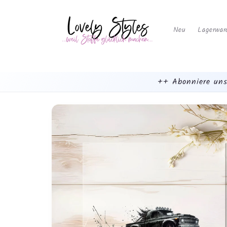
Weiter
zum
Inhalt
Neu
Lagerwar
++ Abonniere uns
mehr
dazu...