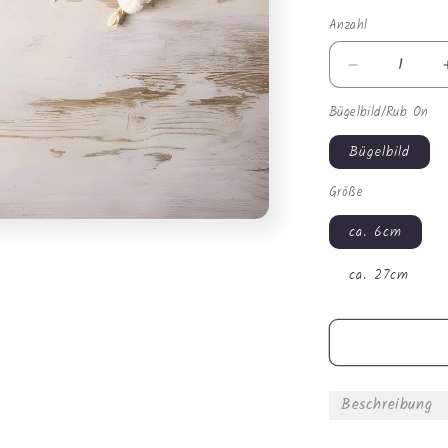
Anzahl
Anzahl
Verringere
die
Bügelbild/Rub On
Menge
für
Bügelbild
Bügelbild
-
Größe
Monster
Truck
ca. 6cm
#1086
ca. 27cm
Beschreibung