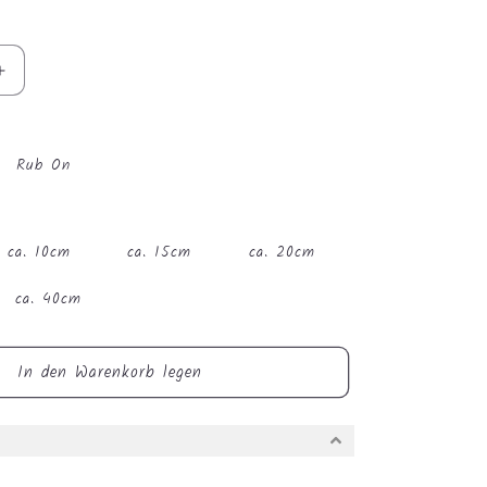
Erhöhe
die
Menge
für
Rub On
Bügelbild
-
Monster
Truck
ca. 10cm
ca. 15cm
ca. 20cm
#1086
ca. 40cm
In den Warenkorb legen