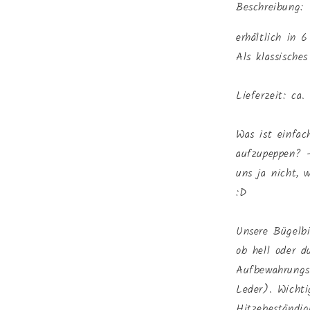
Beschreibung:
erhältlich in 
Als klassische
Lieferzeit: ca
Was ist einfac
aufzupeppen? 
uns ja nicht, w
:D
Unsere Bügelbi
ob hell oder d
Aufbewahrungs
Leder). Wichti
Hitzebeständig