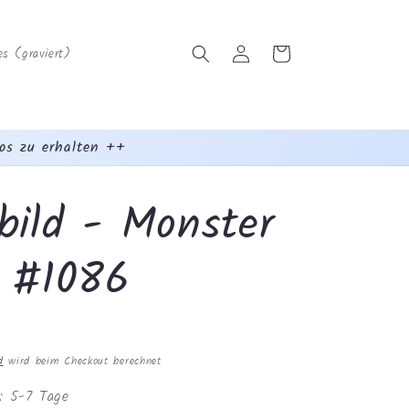
Einloggen
Warenkorb
s (graviert)
os zu erhalten ++
bild - Monster
k #1086
d
wird beim Checkout berechnet
t: 5-7 Tage