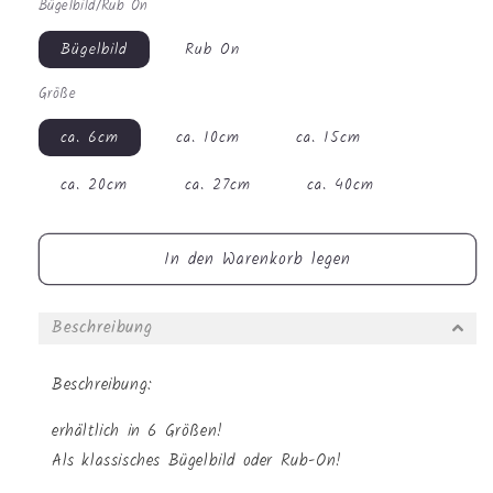
Bügelbild/Rub On
Menge
Menge
für
für
Bügelbild
Rub On
Bügelbild
Bügelbild
-
-
Größe
Fee
Fee
Osterei
Osterei
ca. 6cm
ca. 10cm
ca. 15cm
#1101
#1101
ca. 20cm
ca. 27cm
ca. 40cm
In den Warenkorb legen
Beschreibung
Beschreibung:
erhältlich in 6 Größen!
Als klassisches Bügelbild oder Rub-On!