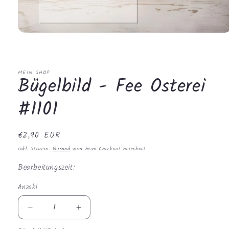
Medien
1
in
Modal
öffnen
MEIN SHOP
Bügelbild - Fee Osterei
#1101
Normaler
€2,90 EUR
Preis
Inkl. Steuern.
Versand
wird beim Checkout berechnet
Bearbeitungszeit:
Anzahl
Anzahl
Verringere
Erhöhe
die
die