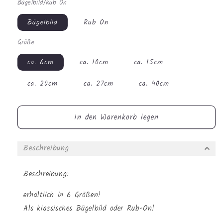
Bügelbild/Rub On
Menge
Menge
für
für
Bügelbild
Rub On
Bügelbild
Bügelbild
-
-
Größe
Müllauto
Müllauto
#1188
#1188
ca. 6cm
ca. 10cm
ca. 15cm
ca. 20cm
ca. 27cm
ca. 40cm
In den Warenkorb legen
Beschreibung
Beschreibung:
erhältlich in 6 Größen!
Als klassisches Bügelbild oder Rub-On!