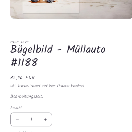
Medien
1
in
Modal
öffnen
MEIN SHOP
Bügelbild - Müllauto
#1188
Normaler
€2,90 EUR
Preis
Inkl. Steuern.
Versand
wird beim Checkout berechnet
Bearbeitungszeit:
Anzahl
Anzahl
Verringere
Erhöhe
die
die