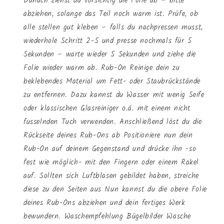
Danach ziehst du vorsichtig die Folie ab – bitte
abziehen, solange das Teil noch warm ist. Prüfe, ob
alle stellen gut kleben – falls du nachpressen musst,
wiederhole Schritt 2-5 und presse nochmals für 5
Sekunden – warte wieder 5 Sekunden und ziehe die
Folie wieder warm ab. Rub-On Reinige dein zu
beklebendes Material um Fett- oder Staubrückstände
zu entfernen. Dazu kannst du Wasser mit wenig Seife
oder klassischen Glasreiniger o.ä. mit einem nicht
fusselnden Tuch verwenden. Anschließend löst du die
Rückseite deines Rub-Ons ab Positioniere nun dein
Rub-On auf deinem Gegenstand und drücke ihn -so
fest wie möglich- mit den Fingern oder einem Rakel
auf. Sollten sich Luftblasen gebildet haben, streiche
diese zu den Seiten aus Nun kannst du die obere Folie
deines Rub-Ons abziehen und dein fertiges Werk
bewundern. Waschempfehlung Bügelbilder Wasche