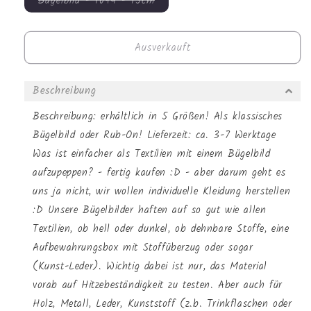
Variante
Bügelbild - 1094 - 15cm
Bügelbild
Bügelbild
ausverkauft
-
-
oder
nicht
1203
1203
verfügbar
Ausverkauft
-
-
15cm
15cm
Beschreibung
Beschreibung: erhältlich in 5 Größen! Als klassisches
Bügelbild oder Rub-On! Lieferzeit: ca. 3-7 Werktage
Was ist einfacher als Textilien mit einem Bügelbild
aufzupeppen? - fertig kaufen :D - aber darum geht es
uns ja nicht, wir wollen individuelle Kleidung herstellen
:D Unsere Bügelbilder haften auf so gut wie allen
Textilien, ob hell oder dunkel, ob dehnbare Stoffe, eine
Aufbewahrungsbox mit Stoffüberzug oder sogar
(Kunst-Leder). Wichtig dabei ist nur, das Material
vorab auf Hitzebeständigkeit zu testen. Aber auch für
Holz, Metall, Leder, Kunststoff (z.b. Trinkflaschen oder