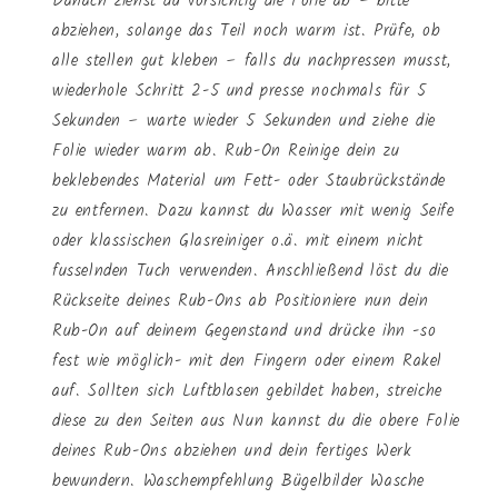
Danach ziehst du vorsichtig die Folie ab – bitte
abziehen, solange das Teil noch warm ist. Prüfe, ob
alle stellen gut kleben – falls du nachpressen musst,
wiederhole Schritt 2-5 und presse nochmals für 5
Sekunden – warte wieder 5 Sekunden und ziehe die
Folie wieder warm ab. Rub-On Reinige dein zu
beklebendes Material um Fett- oder Staubrückstände
zu entfernen. Dazu kannst du Wasser mit wenig Seife
oder klassischen Glasreiniger o.ä. mit einem nicht
fusselnden Tuch verwenden. Anschließend löst du die
Rückseite deines Rub-Ons ab Positioniere nun dein
Rub-On auf deinem Gegenstand und drücke ihn -so
fest wie möglich- mit den Fingern oder einem Rakel
auf. Sollten sich Luftblasen gebildet haben, streiche
diese zu den Seiten aus Nun kannst du die obere Folie
deines Rub-Ons abziehen und dein fertiges Werk
bewundern. Waschempfehlung Bügelbilder Wasche