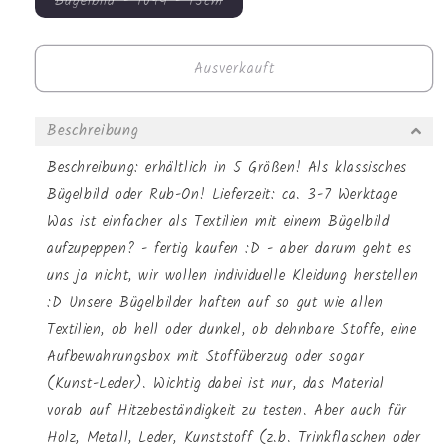
Variante
Bügelbild - 1094 - 15cm
Bügelbild
Bügelbild
ausverkauft
-
-
oder
nicht
1212
1212
verfügbar
Ausverkauft
-
-
15cm
15cm
Beschreibung
Beschreibung: erhältlich in 5 Größen! Als klassisches
Bügelbild oder Rub-On! Lieferzeit: ca. 3-7 Werktage
Was ist einfacher als Textilien mit einem Bügelbild
aufzupeppen? - fertig kaufen :D - aber darum geht es
uns ja nicht, wir wollen individuelle Kleidung herstellen
:D Unsere Bügelbilder haften auf so gut wie allen
Textilien, ob hell oder dunkel, ob dehnbare Stoffe, eine
Aufbewahrungsbox mit Stoffüberzug oder sogar
(Kunst-Leder). Wichtig dabei ist nur, das Material
vorab auf Hitzebeständigkeit zu testen. Aber auch für
Holz, Metall, Leder, Kunststoff (z.b. Trinkflaschen oder