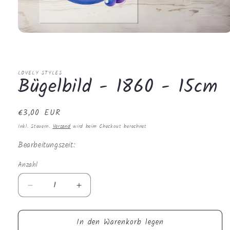
Medien
1
in
Modal
öffnen
LOVELY STYLES
Bügelbild - 1860 - 15cm
Normaler
€3,00 EUR
Preis
Inkl. Steuern.
Versand
wird beim Checkout berechnet
Bearbeitungszeit:
Anzahl
Anzahl
Verringere
Erhöhe
die
die
Menge
Menge
In den Warenkorb legen
für
für