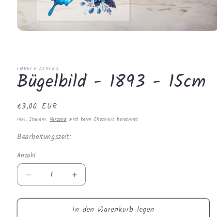
Medien
1
in
Modal
öffnen
LOVELY STYLES
Bügelbild - 1893 - 15cm
Normaler
€3,00 EUR
Preis
Inkl. Steuern.
Versand
wird beim Checkout berechnet
Bearbeitungszeit:
Anzahl
Anzahl
Verringere
Erhöhe
die
die
Menge
Menge
In den Warenkorb legen
für
für