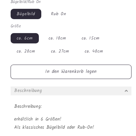
Bügelbild/Rub On
Menge
Menge
für
für
Bügelbild
Rub On
Bügelbild
Bügelbild
-
-
Größe
Blumen
Blumen
Hase
Hase
ca. 6cm
ca. 10cm
ca. 15cm
#0763
#0763
ca. 20cm
ca. 27cm
ca. 40cm
In den Warenkorb legen
Beschreibung
Beschreibung:
erhältlich in 6 Größen!
Als klassisches Bügelbild oder Rub-On!