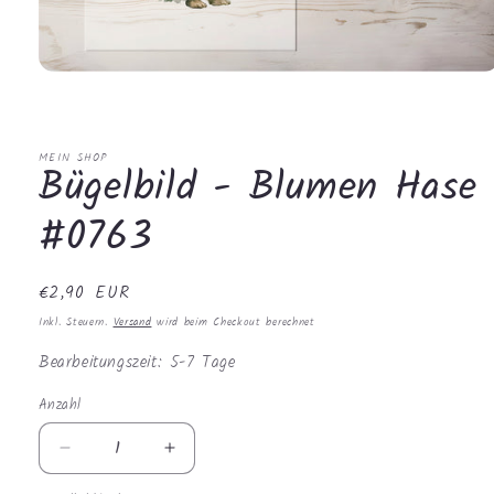
Medien
1
in
Modal
öffnen
MEIN SHOP
Bügelbild - Blumen Hase
#0763
Normaler
€2,90 EUR
Preis
Inkl. Steuern.
Versand
wird beim Checkout berechnet
Bearbeitungszeit: 5-7 Tage
Anzahl
Anzahl
Verringere
Erhöhe
die
die