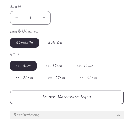
Anzahl
Anzahl
Verringere
Erhöhe
die
die
Bügelbild/Rub On
Menge
Menge
für
für
Bügelbild
Rub On
Bügelbild
Bügelbild
-
-
Größe
Watercolour
Watercolour
Fuchs
Fuchs
ca. 6cm
ca. 10cm
ca. 15cm
#0257
#0257
Variante
ca. 20cm
ca. 27cm
ca. 40cm
ausverkauft
oder
nicht
verfügbar
In den Warenkorb legen
Beschreibung