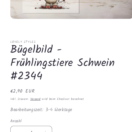
Medien
1
in
Modal
öffnen
LOVELY STYLES
Bügelbild -
Frühlingstiere Schwein
#2344
Normaler
€2,90 EUR
Preis
Inkl. Steuern.
Versand
wird beim Checkout berechnet
Bearbeitungszeit: 3-4 Werktage
Anzahl
Anzahl