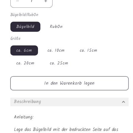
Verringere
Erhöhe
die
die
Bügelbild/RubOn
Menge
Menge
für
für
Bügelbild
RubOn
Bügelbild
Bügelbild
-
-
Größe
Frühlingstiere
Frühlingstiere
Schwein
Schwein
ca. 6cm
ca. 10cm
ca. 15cm
#2344
#2344
ca. 20cm
ca. 25cm
In den Warenkorb legen
Beschreibung
Anleitung:
Lege das Bügelbild mit der bedruckten Seite auf das