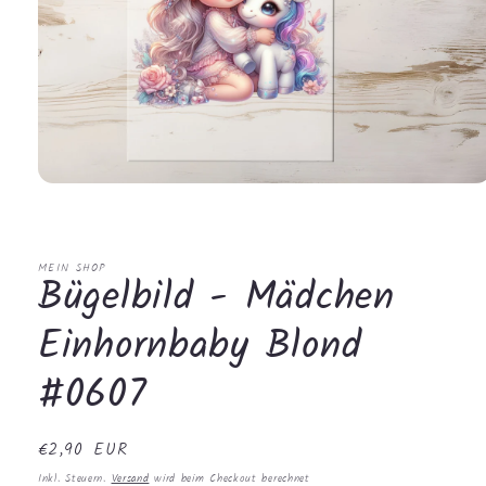
Medien
1
in
Modal
öffnen
MEIN SHOP
Bügelbild - Mädchen
Einhornbaby Blond
#0607
Normaler
€2,90 EUR
Preis
Inkl. Steuern.
Versand
wird beim Checkout berechnet