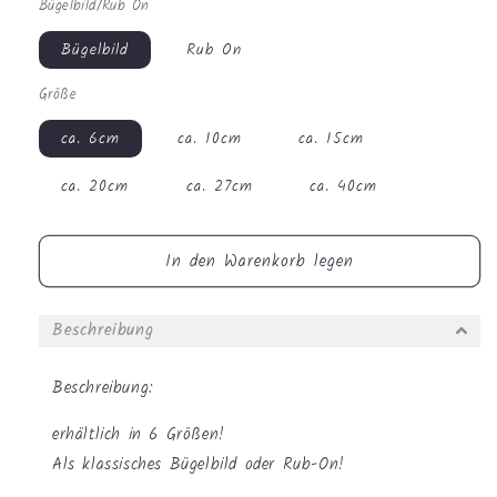
Bügelbild/Rub On
Menge
Menge
für
für
Bügelbild
Rub On
Bügelbild
Bügelbild
-
-
Größe
Mädchen
Mädchen
mit
mit
ca. 6cm
ca. 10cm
ca. 15cm
Roller
Roller
#0679
#0679
ca. 20cm
ca. 27cm
ca. 40cm
In den Warenkorb legen
Beschreibung
Beschreibung:
erhältlich in 6 Größen!
Als klassisches Bügelbild oder Rub-On!