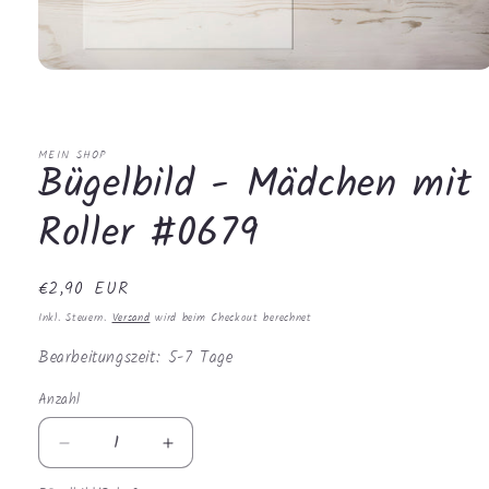
Medien
1
in
Modal
öffnen
MEIN SHOP
Bügelbild - Mädchen mit
Roller #0679
Normaler
€2,90 EUR
Preis
Inkl. Steuern.
Versand
wird beim Checkout berechnet
Bearbeitungszeit: 5-7 Tage
Anzahl
Anzahl
Verringere
Erhöhe
die
die