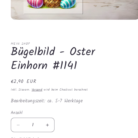
Medien
1
in
Modal
öffnen
MEIN SHOP
Bügelbild - Oster
Einhorn #1141
Normaler
€2,90 EUR
Preis
Inkl. Steuern.
Versand
wird beim Checkout berechnet
Bearbeitungszeit: ca. 5-7 Werktage
Anzahl
Anzahl
Verringere
Erhöhe
die
die