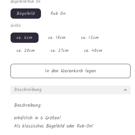
Bügelbild/Rub On
Menge
Menge
für
für
Bügelbild
Rub On
Bügelbild
Bügelbild
-
-
Größe
Oster
Oster
Einhorn
Einhorn
ca. 6cm
ca. 10cm
ca. 15cm
#1141
#1141
ca. 20cm
ca. 27cm
ca. 40cm
In den Warenkorb legen
Beschreibung
Beschreibung:
erhältlich in 6 Größen!
Als klassisches Bügelbild oder Rub-On!