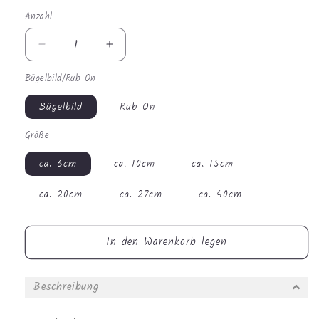
Anzahl
Anzahl
Verringere
Erhöhe
die
die
Bügelbild/Rub On
Menge
Menge
für
für
Bügelbild
Rub On
Bügelbild
Bügelbild
-
-
Größe
Stinktier
Stinktier
5
5
ca. 6cm
ca. 10cm
ca. 15cm
#0275
#0275
ca. 20cm
ca. 27cm
ca. 40cm
In den Warenkorb legen
Beschreibung