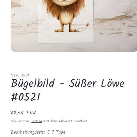
Medien
1
in
Modal
öffnen
MEIN SHOP
Bügelbild - Süßer Löwe
#0521
Normaler
€2,90 EUR
Preis
Inkl. Steuern.
Versand
wird beim Checkout berechnet
Bearbeitungszeit: 5-7 Tage