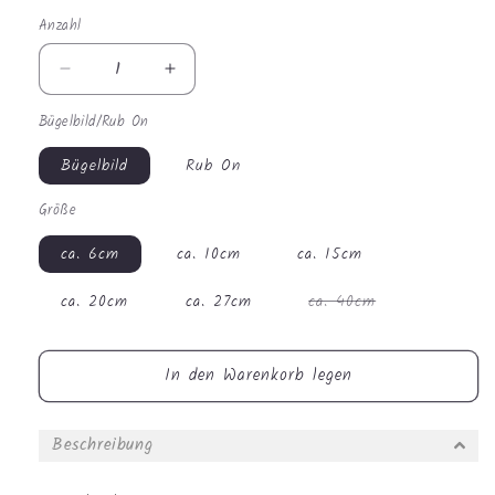
Anzahl
Anzahl
Verringere
Erhöhe
die
die
Bügelbild/Rub On
Menge
Menge
für
für
Bügelbild
Rub On
Bügelbild
Bügelbild
-
-
Größe
Süßer
Süßer
Löwe
Löwe
ca. 6cm
ca. 10cm
ca. 15cm
#0521
#0521
Variante
ca. 20cm
ca. 27cm
ca. 40cm
ausverkauft
oder
nicht
verfügbar
In den Warenkorb legen
Beschreibung