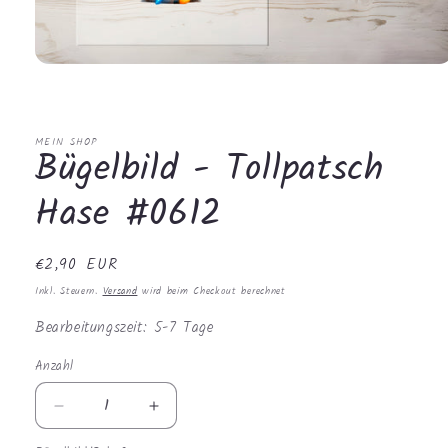
Medien
1
in
Modal
öffnen
MEIN SHOP
Bügelbild - Tollpatsch
Hase #0612
Normaler
€2,90 EUR
Preis
Inkl. Steuern.
Versand
wird beim Checkout berechnet
Bearbeitungszeit: 5-7 Tage
Anzahl
Anzahl
Verringere
Erhöhe
die
die