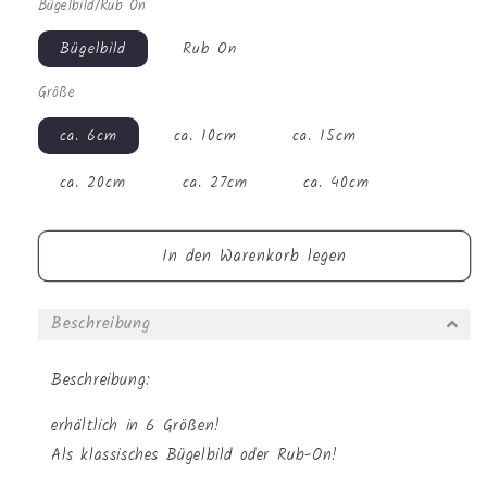
Bügelbild/Rub On
Menge
Menge
für
für
Bügelbild
Rub On
Bügelbild
Bügelbild
-
-
Größe
Tollpatsch
Tollpatsch
Hase
Hase
ca. 6cm
ca. 10cm
ca. 15cm
#0612
#0612
ca. 20cm
ca. 27cm
ca. 40cm
In den Warenkorb legen
Beschreibung
Beschreibung:
erhältlich in 6 Größen!
Als klassisches Bügelbild oder Rub-On!