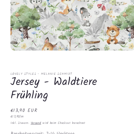
Medien
1
in
Modal
öffnen
LOVELY STYLES - MELANIE SCHMIDT
Jersey - Waldtiere
Frühling
Normaler
€13,90 EUR
Grundpreis
Preis
€13,90/m
Inkl. Steuern.
Versand
wird beim Checkout berechnet
Bearbeitungszeit: 7-14 Werktage