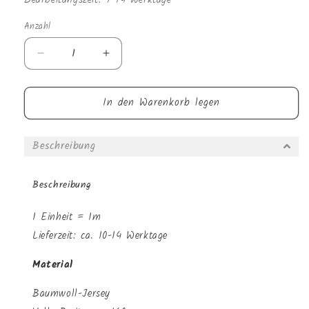
Anzahl
Anzahl
Verringere
Erhöhe
die
die
Menge
Menge
In den Warenkorb legen
für
für
Jersey
Jersey
-
-
Beschreibung
Waldtiere
Waldtiere
Frühling
Frühling
Beschreibung
1 Einheit = 1m
Lieferzeit: ca. 10-14 Werktage
Material
Baumwoll-Jersey