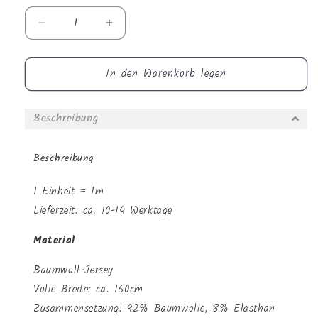
Verringere
Erhöhe
die
die
Menge
Menge
In den Warenkorb legen
für
für
Jersey
Jersey
-
-
Beschreibung
Zirkustiere
Zirkustiere
Beschreibung
1 Einheit = 1m
Lieferzeit: ca. 10-14 Werktage
Material
Baumwoll-Jersey
Volle Breite: ca. 160cm
Zusammensetzung: 92% Baumwolle, 8% Elasthan