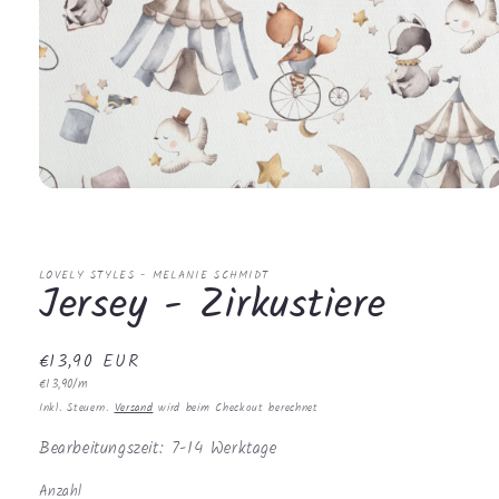
Medien
1
in
Modal
öffnen
LOVELY STYLES - MELANIE SCHMIDT
Jersey - Zirkustiere
Normaler
€13,90 EUR
Grundpreis
Preis
€13,90/m
Inkl. Steuern.
Versand
wird beim Checkout berechnet
Bearbeitungszeit: 7-14 Werktage
Anzahl
Anzahl