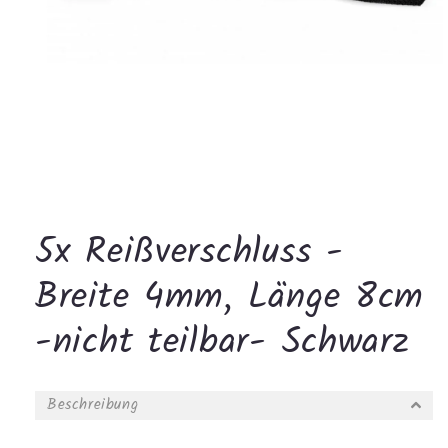
Medien
1
in
Modal
5x Reißverschluss -
öffnen
Breite 4mm, Länge 8cm
-nicht teilbar- Schwarz
Beschreibung