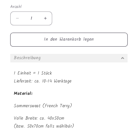
Anzahl
Anzahl
Verringere
Erhöhe
die
die
Menge
Menge
In den Warenkorb legen
für
für
Sommersweat
Sommersweat
-
-
Beschreibung
HipHop
HipHop
Löwe
Löwe
1 Einheit = 1 Stück
Lieferzeit: ca. 10-14 Werktage
Material:
Sommersweat (French Terry)
Volle Breite: ca. 40x50cm
(bzw. 50x70cm falls wählbär)