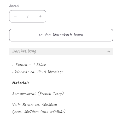
Anzahl
Anzahl
Verringere
Erhöhe
die
die
Menge
Menge
In den Warenkorb legen
für
für
Sommersweat
Sommersweat
-
-
Beschreibung
Panel
Panel
X-
X-
Mas
Mas
1 Einheit = 1 Stück
Pinguin
Pinguin
Lieferzeit: ca. 10-14 Werktage
Material:
Sommersweat (French Terry)
Volle Breite: ca. 40x50cm
(bzw. 50x70cm falls wählbär)