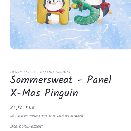
Medien
1
in
Modal
öffnen
LOVELY STYLES - MELANIE SCHMIDT
Sommersweat - Panel
X-Mas Pinguin
Normaler
€5,50 EUR
Preis
Inkl. Steuern.
Versand
wird beim Checkout berechnet
Bearbeitungszeit: