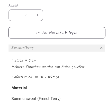
Anzahl
Anzahl
Verringere
Erhöhe
die
die
Menge
Menge
In den Warenkorb legen
für
für
Sommersweat
Sommersweat
-
-
Beschreibung
Rosa
Rosa
Rosen
Rosen
Grau
Grau
1 Stück = 0,5m
Mehrere Einheiten werden am Stück geliefert
Lieferzeit: ca. 10-14 Werktage
Material
Sommersweat (FrenchTerry)