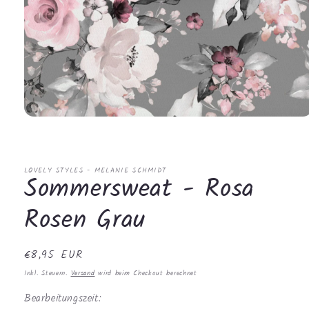
Medien
1
in
Modal
öffnen
LOVELY STYLES - MELANIE SCHMIDT
Sommersweat - Rosa
Rosen Grau
Normaler
€8,95 EUR
Preis
Inkl. Steuern.
Versand
wird beim Checkout berechnet
Bearbeitungszeit: