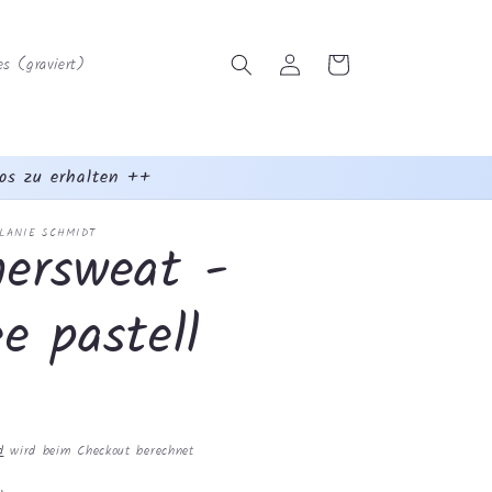
Einloggen
Warenkorb
s (graviert)
os zu erhalten ++
ELANIE SCHMIDT
ersweat -
e pastell
d
wird beim Checkout berechnet