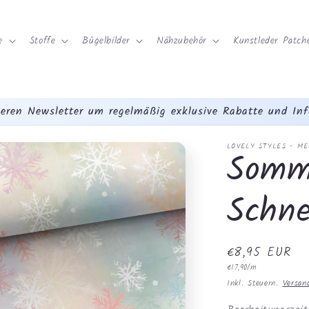
e
Stoffe
Bügelbilder
Nähzubehör
Kunstleder Patche
eren Newsletter um regelmäßig exklusive Rabatte und Inf
LOVELY STYLES - M
Somm
Schne
Normaler
€8,95 EUR
Grundpreis
Preis
€17,90/m
Inkl. Steuern.
Versan