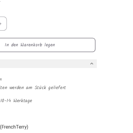
:
Erhöhe
die
Menge
In den Warenkorb legen
für
at
Sommersweat
-
Schnee
pastell
m
iten werden am Stück geliefert
. 10-14 Werktage
FrenchTerry)