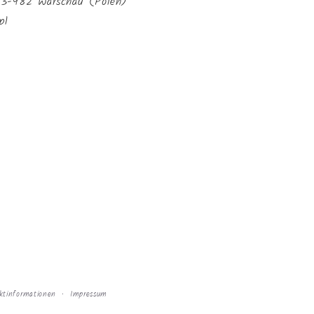
03-982 Warschau (Polen)
pl
ktinformationen
Impressum