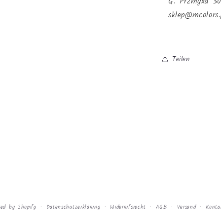
G. Przmyka 3
sklep@mcolors.
Teilen
ed by Shopify
Datenschutzerklärung
Widerrufsrecht
AGB
Versand
Konta