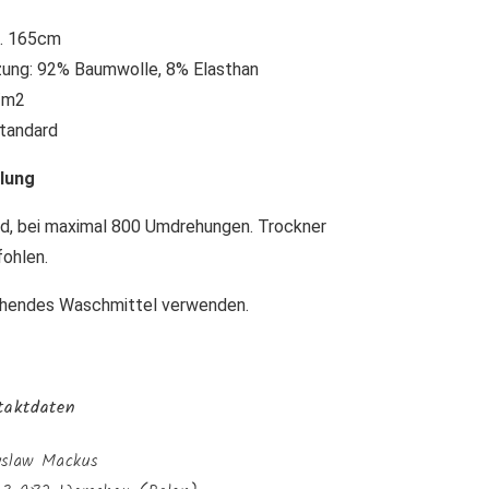
a. 165cm
ng: 92% Baumwolle, 8% Elasthan
/m2
tandard
lung
d, bei maximal 800 Umdrehungen. Trockner
fohlen.
ichendes Waschmittel verwenden.
ntaktdaten
yslaw Mackus