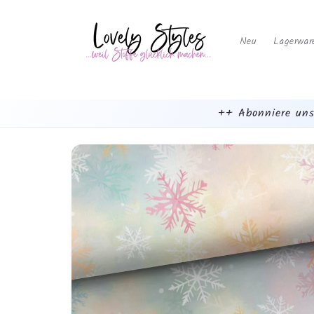
Weiter
zum
Inhalt
Neu
Lagerwar
++ Abonniere uns
mehr
dazu...