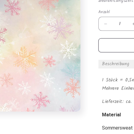
Bearbeitungszeit
Anzahl
Anzahl
Verringere
die
Menge
für
Sommerswe
-
Beschreibung
Schnee
pastell
1 Stück = 0,5
Mehrere Einhe
Lieferzeit: ca
Material
Sommersweat (