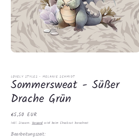
Medien
1
in
Modal
öffnen
LOVELY STYLES - MELANIE SCHMIDT
Sommersweat - Süßer
Drache Grün
Normaler
€5,50 EUR
Preis
Inkl. Steuern.
Versand
wird beim Checkout berechnet
Bearbeitungszeit: