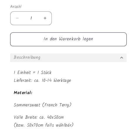
Anzahl
Anzahl
Verringere
Erhöhe
die
die
Menge
Menge
In den Warenkorb legen
für
für
Sommersweat
Sommersweat
-
-
Beschreibung
Süßer
Süßer
Drache
Drache
Grün
Grün
1 Einheit = 1 Stück
Lieferzeit: ca. 10-14 Werktage
Material:
Sommersweat (French Terry)
Volle Breite: ca. 40x50cm
(bzw. 50x70cm falls wählbär)